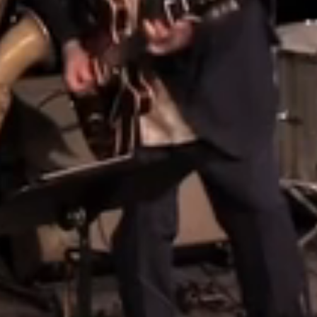
années 50. Le groupe
sax ténor;
David Cayrou
,
est en tournée depuis
sax baryton;
Eric
moins d’ un an et se
"Church" Léglise
, basse
produit déjà dans de
et voix;
Julien Bigey
:
nombreux festivals
batterie.
français et européens.
Ça bouge et ça
NEWS